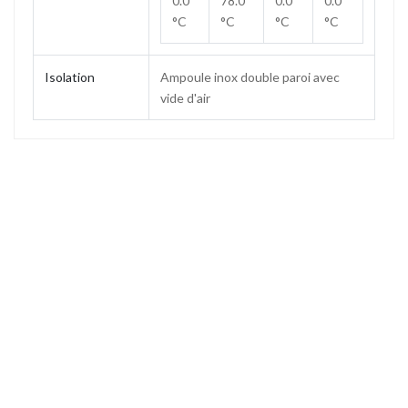
0.0
78.0
0.0
0.0
°C
°C
°C
°C
Isolation
Ampoule inox double paroi avec
vide d'air
Contenance
1.5 L
Poids
0.71 kg
Hauteur
255 mm
Hauteur (sans bouchon)
232 mm
Diamètre base
136 mm
Ouverture
50 mm