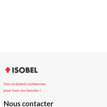
Poids palette
169.00 kg
Hauteur palette
178.0 cm
Unités par palette
180
Des récipients isothermes
pour tous vos besoins !
Nous contacter