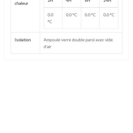
2H
4H
8H
24H
chaleur
0.0
0.0 °C
0.0 °C
0.0 °C
°C
Isolation
Ampoule verre double paroi avec vide
d'air
Contenance
2.0 L
Poids
1.11 kg
Hauteur
275 mm
Hauteur (sans bouchon)
257 mm
Diamètre base
156 mm