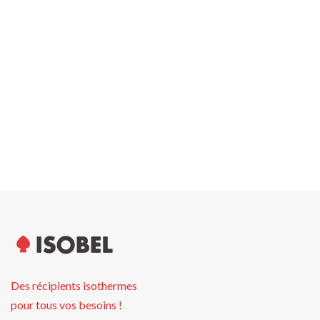
Largeur carton
0.0 cm
Poids palette
0.00 kg
Hauteur palette
0.0 cm
Unités par palette
Des récipients isothermes
pour tous vos besoins !