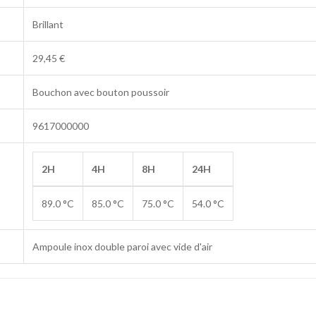
Brillant
29,45 €
Bouchon avec bouton poussoir
9617000000
2H
4H
8H
24H
89.0 °C
85.0 °C
75.0 °C
54.0 °C
Ampoule inox double paroi avec vide d'air