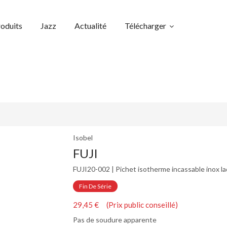
oduits
Jazz
Actualité
Télécharger
Isobel
FUJI
FUJI20-002 | Pichet isotherme incassable inox la
Fin De Série
29,45 € (Prix public conseillé)
Pas de soudure apparente