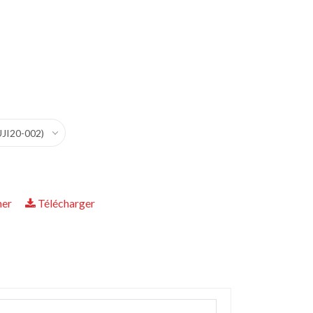
UJI20-002)
her
Télécharger