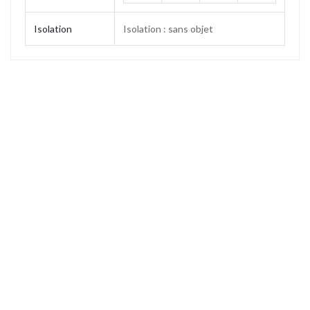
Isolation
Isolation : sans objet
Contenance
0.3 L
Poids
0.67 kg
Hauteur
80 mm
Hauteur (sans bouchon)
60 mm
Diamètre base
110 mm
Ouverture
65 mm
Emballage individuel
Boîte couleur