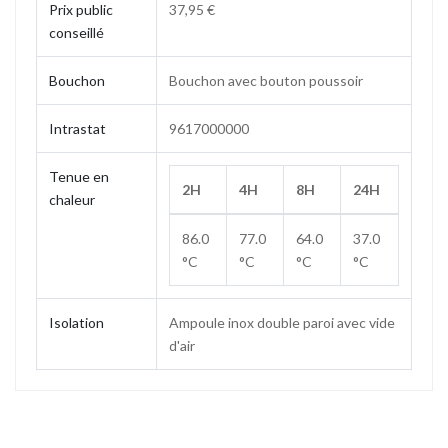
Prix public
37,95 €
conseillé
Bouchon
Bouchon avec bouton poussoir
Intrastat
9617000000
Tenue en
2H
4H
8H
24H
chaleur
86.0
77.0
64.0
37.0
°C
°C
°C
°C
Isolation
Ampoule inox double paroi avec vide
d'air
Contenance
0.6 L