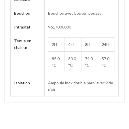
Bouchon
Bouchon avec bouton poussoir
Intrastat
9617000000
Tenue en
2H
4H
8H
24H
chaleur
85.0
80.0
74.0
57.0
°C
°C
°C
°C
Isolation
Ampoule inox double paroi avec vide
d'air
Contenance
2.0 L
Poids
0.90 kg