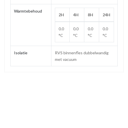
Warmtebehoud
2H
4H
8H
24H
0.0
0.0
0.0
0.0
°C
°C
°C
°C
Isolatie
RVS binnenfles dubbelwandig
met vacuum
Maat
0.5 L
Gewicht
0.29 kg
Hoogte
260 mm
Hoogte (zonder dop)
250 mm