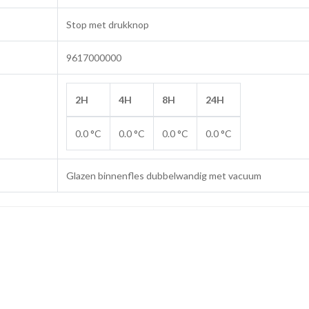
Stop met drukknop
9617000000
2H
4H
8H
24H
0.0 °C
0.0 °C
0.0 °C
0.0 °C
Glazen binnenfles dubbelwandig met vacuum
0.
0.
21