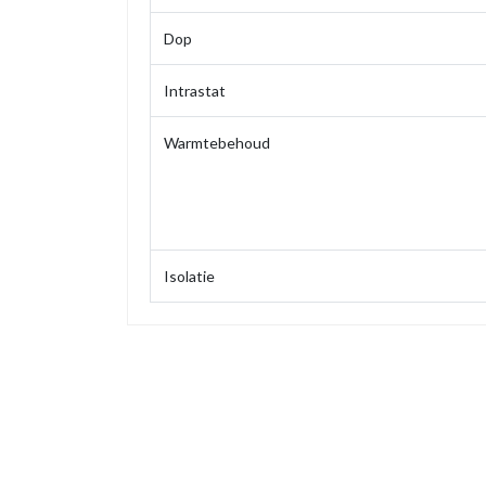
Dop
Intrastat
Warmtebehoud
Isolatie
Maat
Gewicht
Hoogte