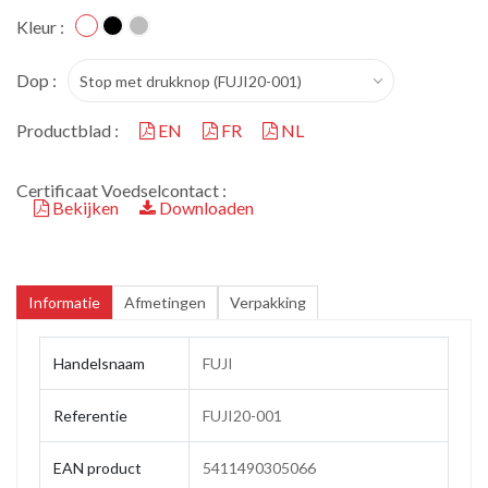
Kleur :
Dop :
Stop met drukknop (FUJI20-001)
Productblad :
EN
FR
NL
Certificaat Voedselcontact :
Bekijken
Downloaden
Informatie
Afmetingen
Verpakking
Handelsnaam
FUJI
Referentie
FUJI20-001
EAN product
5411490305066