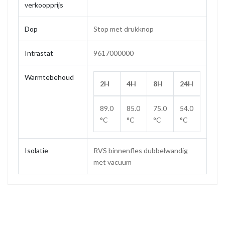
verkoopprijs
Dop
Stop met drukknop
Intrastat
9617000000
Warmtebehoud
2H
4H
8H
24H
89.0
85.0
75.0
54.0
°C
°C
°C
°C
Isolatie
RVS binnenfles dubbelwandig
met vacuum
Maat
2.0 L
Gewicht
0.90 kg