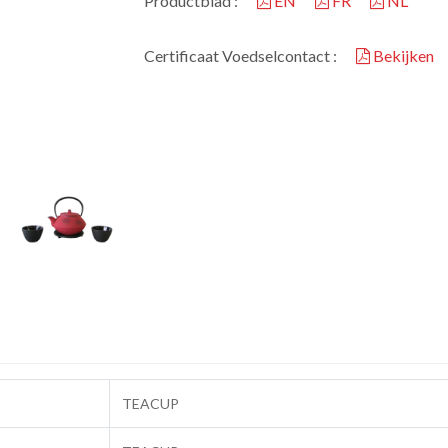
Productblad :
EN
FR
NL
Certificaat Voedselcontact :
Bekijken
TEACUP