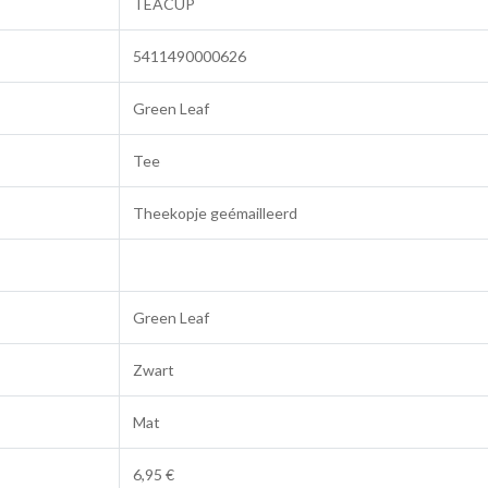
TEACUP
5411490000626
Green Leaf
Tee
Theekopje geémailleerd
Green Leaf
Zwart
Mat
6,95 €