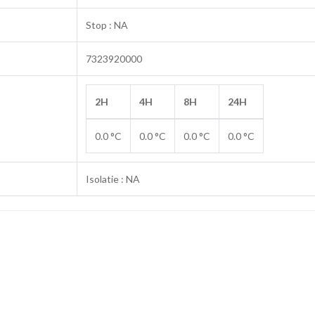
Stop : NA
7323920000
2H
4H
8H
24H
0.0 °C
0.0 °C
0.0 °C
0.0 °C
Isolatie : NA