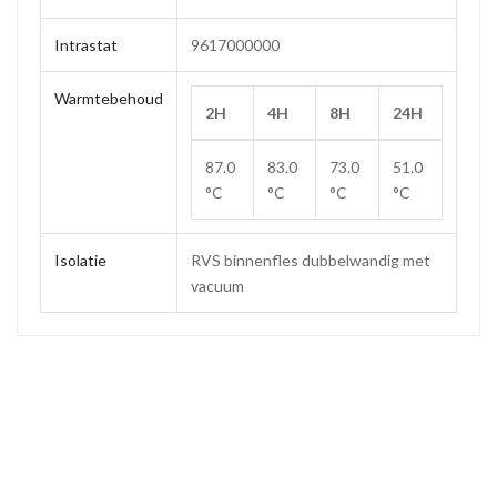
Intrastat
9617000000
Warmtebehoud
2H
4H
8H
24H
87.0
83.0
73.0
51.0
°C
°C
°C
°C
Isolatie
RVS binnenfles dubbelwandig met
vacuum
Maat
0.5 L
Gewicht
0.31 kg
Hoogte
240 mm