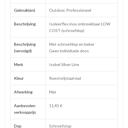
Gebruik(en)
Outdoor, Professioneel
Beschrijving
Isoleerfles inox onbreekbaar LOW
COST (schroefdop)
Beschrijving
Met schroefdop en beker
(vervolgd)
Geen individuele doos
Merk
Isobel Silver Line
Kleur
Roestvrijstaal mat
Afwerking
Mat
Aanbevolen
11,45 €
verkoopprijs
Dop
Schroefstop