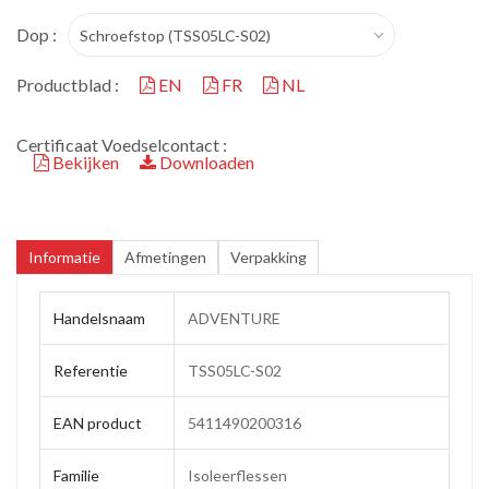
Dop :
Schroefstop (TSS05LC-S02)
Productblad :
EN
FR
NL
Certificaat Voedselcontact :
Bekijken
Downloaden
Informatie
Afmetingen
Verpakking
Handelsnaam
ADVENTURE
Referentie
TSS05LC-S02
EAN product
5411490200316
Familie
Isoleerflessen