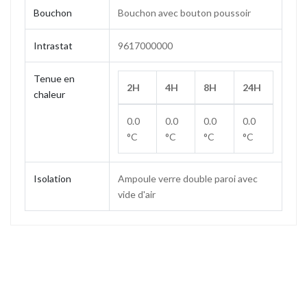
Bouchon
Bouchon avec bouton poussoir
Intrastat
9617000000
Tenue en
2H
4H
8H
24H
chaleur
0.0
0.0
0.0
0.0
°C
°C
°C
°C
Isolation
Ampoule verre double paroi avec
vide d'air
Contenance
1.0 L
Poids
0.64 kg