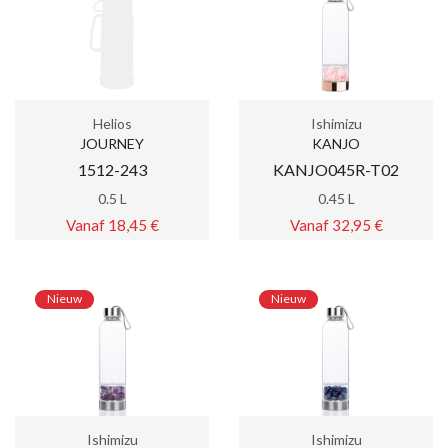
Helios
Ishimizu
JOURNEY
KANJO
1512-243
KANJO045R-T02
0.5 L
0.45 L
Vanaf 18,45 €
Vanaf 32,95 €
Nieuw
Nieuw
Ishimizu
Ishimizu