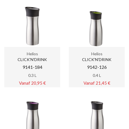
Helios
Helios
CLICK'N'DRINK
CLICK'N'DRINK
9141-184
9142-126
0.3 L
0.4 L
Vanaf 20,95 €
Vanaf 21,45 €